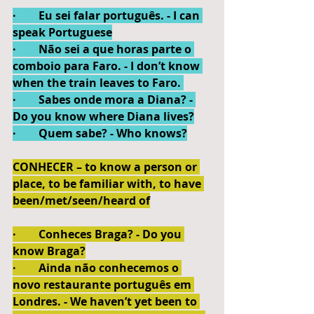
·        Eu sei falar português. - I can 
speak Portuguese
·        Não sei a que horas parte o 
comboio para Faro. - I don’t know 
when the train leaves to Faro. 
·        Sabes onde mora a Diana? - 
Do you know where Diana lives?
·        Quem sabe? - Who knows?
CONHECER – to know a person or 
place, to be familiar with, to have 
been/met/seen/heard of
·        Conheces Braga? - Do you 
know Braga?
·        Ainda não conhecemos o 
novo restaurante português em 
Londres. - We haven’t yet been to 