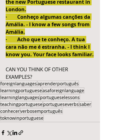
the new Portuguese restaurant in 
London.
·        Conheço algumas canções da 
Amália. - I know a few songs from 
Amália.
·        Acho que te conheço. A tua 
cara não me é estranha. - I think I 
know you. Your face looks familiar.
CAN YOU THINK OF OTHER 
EXAMPLES?
foreignlanguages
aprenderportuguês
learningportuguese
asaforeignlanguage
learninglanguages
portugueselessons
teachingportuguese
portugueseverbs
saber
conhecer
verbosemportuguês
toknowinportuguese